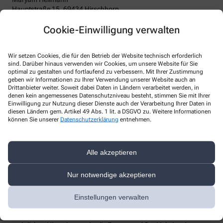
Hauptstraße 15, 69434 Hirschhorn
Telefon
:
+49-6272-1317
Cookie-Einwilligung verwalten
Fax
:
Email
:
service@apotheke-hirschhorn.de
Website
:
Wir setzen Cookies, die für den Betrieb der Website technisch erforderlich
sind. Darüber hinaus verwenden wir Cookies, um unsere Website für Sie
Weitere Hinweise
optimal zu gestalten und fortlaufend zu verbessern. Mit Ihrer Zustimmung
geben wir Informationen zu Ihrer Verwendung unserer Website auch an
Streitschlichtung
Drittanbieter weiter. Soweit dabei Daten in Ländern verarbeitet werden, in
Wir sind weder verpflichtet noch bereit, an einem
denen kein angemessenes Datenschutzniveau besteht, stimmen Sie mit Ihrer
Streitbeilegungsverfahren vor einer Verbraucherschlichtungsstelle
Einwilligung zur Nutzung dieser Dienste auch der Verarbeitung Ihrer Daten in
teilzunehmen.
diesen Ländern gem. Artikel 49 Abs. 1 lit. a DSGVO zu. Weitere Informationen
können Sie unserer
Datenschutzerklärung
entnehmen.
Haftung
Wir sind für unsere Inhalte verantwortlich. Alle Inhalte werden mit
der gebotenen Sorgfalt und nach bestem Wissen erstellt. Soweit
Alle akzeptieren
wir mittels Links auf Internetseiten Dritter verweisen, können wir
keine Gewähr für die fortwährende Aktualität, Richtigkeit und
Nur notwendige akzeptieren
Vollständigkeit der verlinkten Inhalte übernehmen, da diese
Inhalte außerhalb unseres Verantwortungsbereichs liegen und
wir auf die zukünftige Gestaltung keinen Einfluss haben. Sollten
Einstellungen verwalten
aus Ihrer Sicht Inhalte gegen geltendes Recht verstoßen oder
unangemessen sein, teilen Sie uns dies bitte mit. Unsere