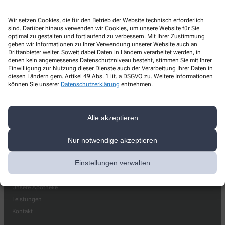
Hirsch-Apotheke
Wir setzen Cookies, die für den Betrieb der Website technisch erforderlich
Hauptstr. 15
,
69434
Hirschhorn
sind. Darüber hinaus verwenden wir Cookies, um unsere Website für Sie
optimal zu gestalten und fortlaufend zu verbessern. Mit Ihrer Zustimmung
+49-6272/13 17
geben wir Informationen zu Ihrer Verwendung unserer Website auch an
Drittanbieter weiter. Soweit dabei Daten in Ländern verarbeitet werden, in
+49-6272/91 26 80
denen kein angemessenes Datenschutzniveau besteht, stimmen Sie mit Ihrer
Einwilligung zur Nutzung dieser Dienste auch der Verarbeitung Ihrer Daten in
service@apotheke-hirschhorn.de
diesen Ländern gem. Artikel 49 Abs. 1 lit. a DSGVO zu. Weitere Informationen
können Sie unserer
Datenschutzerklärung
entnehmen.
Alle akzeptieren
Nur notwendige akzeptieren
Einstellungen verwalten
Über uns
Unsere Apotheke
Leistungen
Kontakt